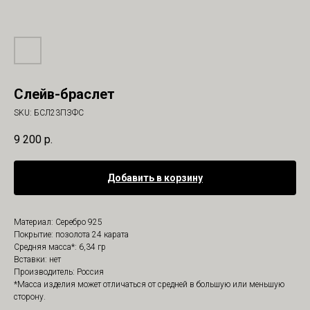
Слейв-браслет
SKU:
БСЛ23ПЗФС
9 200
р.
Добавить в корзину
Материал: Серебро 925
Покрытие: позолота 24 карата
Средняя масса*: 6,34 гр
Вставки: нет
Производитель: Россия
*Масса изделия может отличаться от средней в большую или меньшую
сторону.