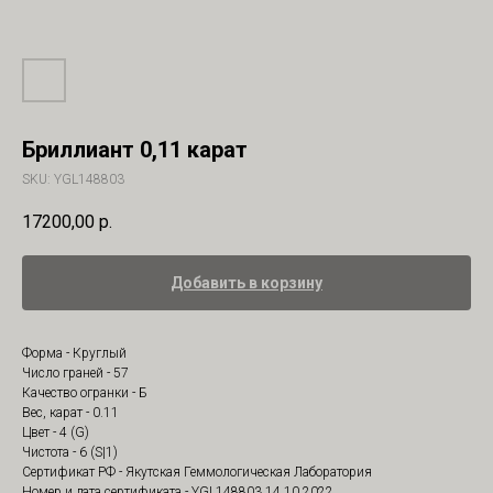
Бриллиант 0,11 карат
SKU:
YGL148803
17200,00
р.
Добавить в корзину
Форма - Круглый
Число граней - 57
Качество огранки - Б
Вес, карат - 0.11
Цвет - 4 (G)
Чистота - 6 (S|1)
Сертификат РФ - Якутская Геммологическая Лаборатория
Номер и дата сертификата - YGL148803 14.10.2022