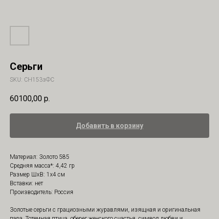
Серьги
SKU:
СН153зФС
60100,00
р.
Добавить в корзину
Материал: Золото 585
Средняя масса*: 4,42 гр
Размер ШхВ: 1х4 см
Вставки: нет
Производитель: Россия
Золотые серьги с грациозными журавлями, изящная и оригинальная
пара. Тотемная птица, оберег женского счастья, символ любви и