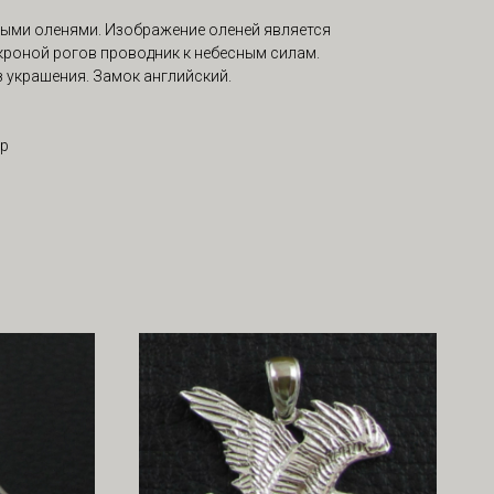
ными оленями. Изображение оленей является
кроной рогов проводник к небесным силам.
 украшения. Замок английский.
ор