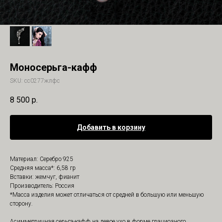
Моносерьга-кафф
SKU:
сс0277жлфс
8 500
р.
Добавить в корзину
Материал: Серебро 925
Средняя масса*: 6,58 гр
Вставки: жемчуг, фианит
Производитель: Россия
*Масса изделия может отличаться от средней в большую или меньшую
сторону.
Асимметричная серьга-кафф на левое ухо в форме грациозного