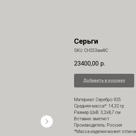
Серьги
SKU:
СН253амФС
23400,00
р.
Добавить в корзину
Материал: Серебро 925
Средняя масса*: 14,32 гр
Размер ШхВ: 3,2х8,7 см
Вставки: аметист
Производитель: Россия
*Масса изделия может отлича