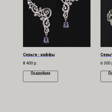
Серьги - каффы
Серь
8 400
р.
6 300
Подробнее
П